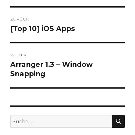
Beitragsnavigation
ZURÜCK
[Top 10] iOS Apps
Vorheriger
Beitrag:
WEITER
Arranger 1.3 – Window
Nächster
Beitrag:
Snapping
SU
Suche
nach: