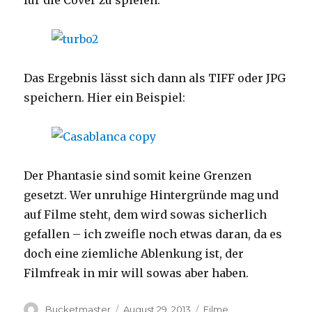
für die Cover zu spielen.
Das Ergebnis lässt sich dann als TIFF oder JPG
speichern. Hier ein Beispiel:
Der Phantasie sind somit keine Grenzen
gesetzt. Wer unruhige Hintergründe mag und
auf Filme steht, dem wird sowas sicherlich
gefallen – ich zweifle noch etwas daran, da es
doch eine ziemliche Ablenkung ist, der
Filmfreak in mir will sowas aber haben.
Autor
Veröffentlicht
Kategorien
Bucketmaster
August 29, 2013
Filme